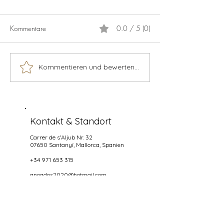
Kommentare
0.0 / 5 (0)
Calamaris
Lachs
Kommentieren und bewerten...
Kontakt & Standort
Carrer de s'Aljub Nr. 32
07650 Santanyí
, Mallorca, Spanien
+34 971 653 315
anoados2020@hotmail.com
Öffnungszeiten