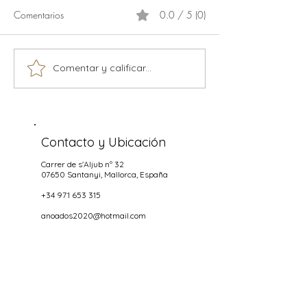
Comentarios
0.0 / 5 (0)
Calamaris
Comentar y calificar...
Música en vivo temporada
2026
Contacto y Ubicación
Carrer de s'Aljub nº 32
07650 Santanyi
, Mallorca, España
+34 971 653 315
anoados2020@hotmail.com
Horas aperturas
NOCHES
Miercoles hasta Domingo