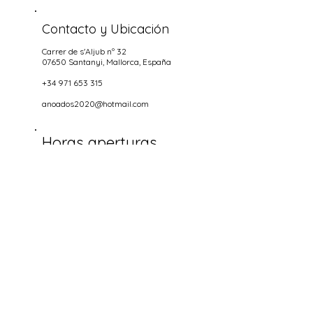
Contacto y Ubicación
Carrer de s'Aljub nº 32
07650 Santanyi
, Mallorca, España
+34 971 653 315
anoados2020@hotmail.com
Horas aperturas
NOCHES
Miercoles hasta Domingo
18.00-22.00
Socializa