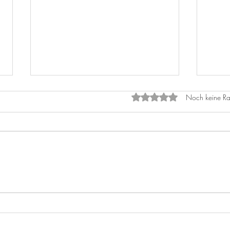
Mit 0 von 5 Sternen bewe
Noch keine Ra
Cala
Live music 2026