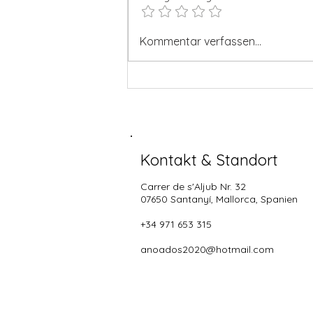
KÜCHE HEUTE BIS 21.00!!⚽️
Kommentar verfassen...
Kontakt & Standort
Carrer de s'Aljub Nr. 32
07650 Santanyí
, Mallorca, Spanien
+34 971 653 315
anoados2020@hotmail.com