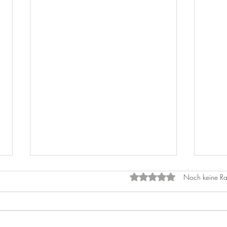
Mit 0 von 5 Sternen bewe
Noch keine Ra
Cala
Live music 2026