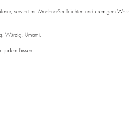
i-Glasur, serviert mit Modena-Senffrüchten und cremigem Wasa
tig. Würzig. Umami.
in jedem Bissen.