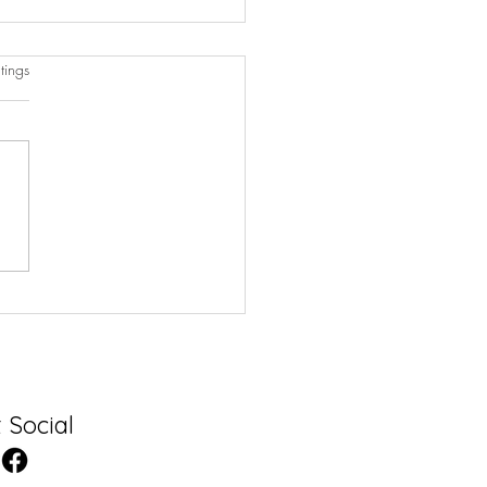
rtet.
tings
maris
 Social