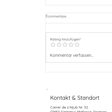
Kommentare
Rating hinzufügen*
KÜCHE HEUTE BIS 21.00!!⚽️
Kommentar verfassen...
Kontakt & Standort
Carrer de s'Aljub Nr. 32
07650 Santanyí
, Mallorca, Spanien