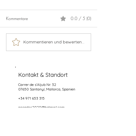
Kommentare
0.0 / 5 (0)
Calamaris
Live music 2026
Kommentieren und bewerten...
Kontakt & Standort
Carrer de s'Aljub Nr. 32
07650 Santanyí
, Mallorca, Spanien
+34 971 653 315
anoados2020@hotmail.com
Öffnungszeiten