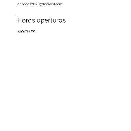
anoados2020@hotmail.com
Horas aperturas
NOCHES
Miercoles hasta Domingo
18.00-22.00
Socializa
ETIQUETANOS EN SUS FOTOS