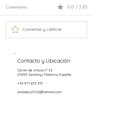
Comentarios
0.0 / 5 (0)
Calamaris
Comentar y calificar...
Música en vivo temporada
2026
Contacto y Ubicación
Carrer de s'Aljub nº 32
07650 Santanyi
, Mallorca, España
+34 971 653 315
anoados2020@hotmail.com
Horas aperturas
NOCHES
Miercoles hasta Domingo