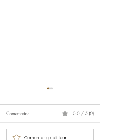
Comentarios
0.0 / 5 (0)
Calamaris
Comentar y calificar...
Música en vivo temporada