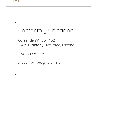
2026
Contacto y Ubicación
Carrer de s'Aljub nº 32
07650 Santanyi
, Mallorca, España
+34 971 653 315
anoados2020@hotmail.com
Horas aperturas
NOCHES
Miercoles hasta Domingo
18.00-22.00