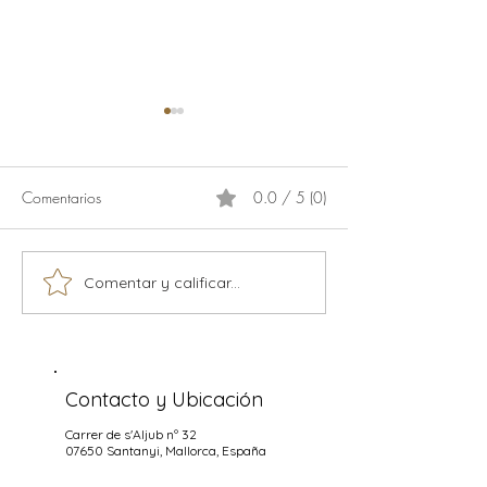
Comentarios
0.0 / 5 (0)
Calamaris
Comentar y calificar...
Música en vivo temporada
2026
Contacto y Ubicación
Carrer de s'Aljub nº 32
07650 Santanyi
, Mallorca, España
+34 971 653 315