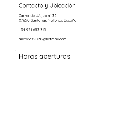
Contacto y Ubicación
Carrer de s'Aljub nº 32
07650 Santanyi
, Mallorca, España
+34 971 653 315
anoados2020@hotmail.com
Horas aperturas
NOCHES
Miercoles hasta Domingo
18.00-22.00
Socializa