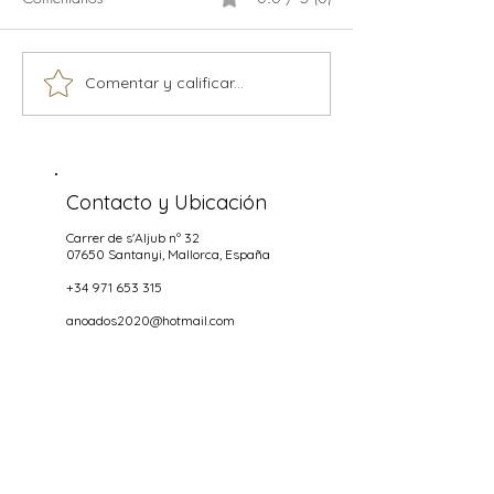
Calamaris
Comentar y calificar...
Música en vivo temporada
2026
Contacto y Ubicación
Carrer de s'Aljub nº 32
07650 Santanyi
, Mallorca, España
+34 971 653 315
anoados2020@hotmail.com
Horas aperturas
NOCHES
Miercoles hasta Domingo
18.00-22.00