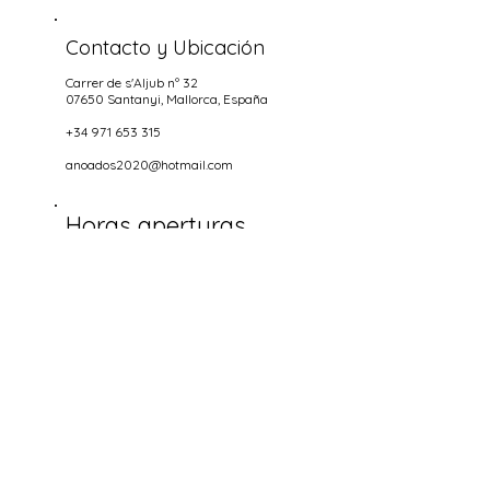
Contacto y Ubicación
Carrer de s'Aljub nº 32
07650 Santanyi
, Mallorca, España
+34 971 653 315
anoados2020@hotmail.com
Horas aperturas
NOCHES
Miercoles hasta Domingo
18.00-22.00
Socializa