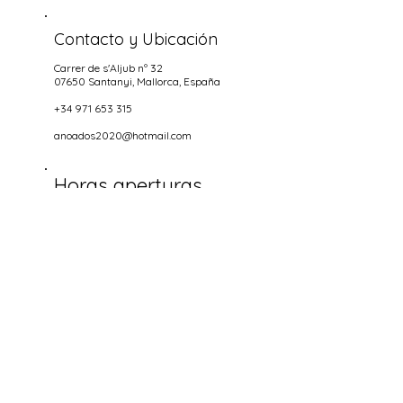
Contacto y Ubicación
Carrer de s'Aljub nº 32
07650 Santanyi
, Mallorca, España
+34 971 653 315
anoados2020@hotmail.com
Horas aperturas
NOCHES
Miercoles hasta Domingo
18.00-22.00
Socializa