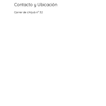
Contacto y Ubicación
Carrer de s'Aljub nº 32
07650 Santanyi
, Mallorca, España
+34 971 653 315
anoados2020@hotmail.com
Horas aperturas
NOCHES
Miercoles hasta Domingo
18.00-22.00
Socializa